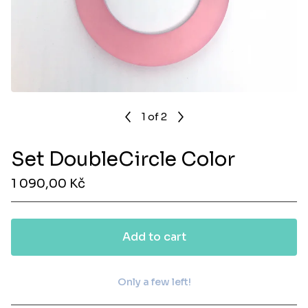
1
of 2
Set DoubleCircle Color
1 090,00
Kč
Add to cart
Only a few left!
View cart