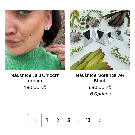
Náušnice Lulu Unicorn
Náušnice Norah Silver
dream
Black
490,00
Kč
690,00
Kč
6 Options
1
2
3
…
13