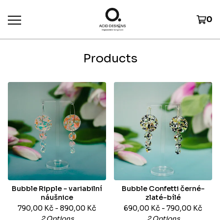
0
Products
Bubble Ripple - variabilní
Bubble Confetti černé-
náušnice
zlaté-bílé
790,00
Kč
- 890,00
Kč
690,00
Kč
- 790,00
Kč
2 Options
2 Options