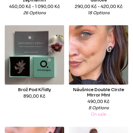
zapínáním
duhové
450,00
Kč
- 1 090,00
Kč
290,00
Kč
- 420,00
Kč
26 Options
18 Options
Brož Pod Křídly
Náušnice Double Circle
Mirror Mini
890,00
Kč
490,00
Kč
8 Options
On sale