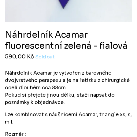
Náhrdelník Acamar
fluorescentní zelená - fialová
590,00
Kč
Sold out
Náhrdelník Acamar je vytvořen z barevného
dvojvrstvého perspexu a je na řetízku z chirurgické
oceli dlouhém cca 88cm .
Pokud si přejete jinou délku, stači napsat do
poznámky k objednávce.
Lze kombinovat s náušnicemi Acamar, triangle xs, s,
m l.
Rozměr :