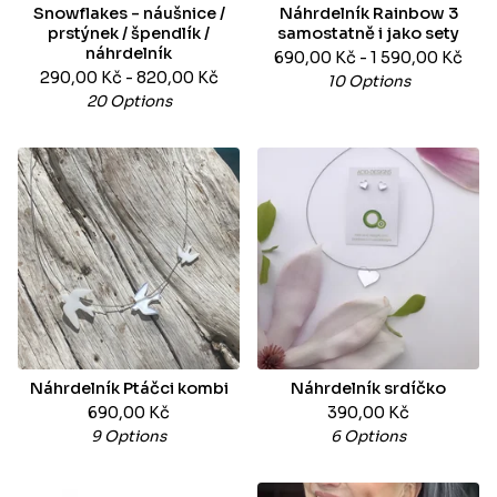
Snowflakes - náušnice /
Náhrdelník Rainbow 3
prstýnek / špendlík /
samostatně i jako sety
náhrdelník
690,00
Kč
- 1 590,00
Kč
290,00
Kč
- 820,00
Kč
10 Options
20 Options
Náhrdelník Ptáčci kombi
Náhrdelník srdíčko
690,00
Kč
390,00
Kč
9 Options
6 Options