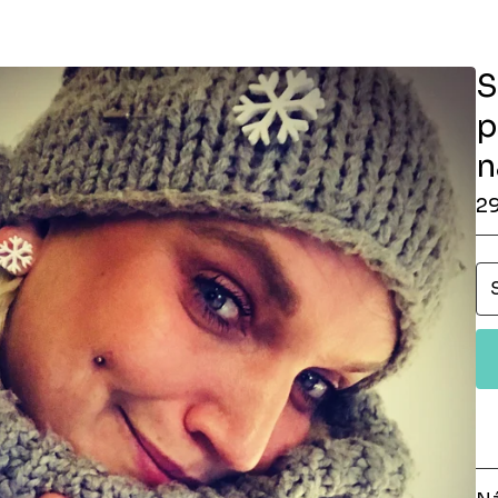
S
p
n
2