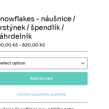
nowflakes - náušnice /
rstýnek / špendlík /
áhrdelník
90,00
Kč
- 820,00
Kč
Add to cart
Limited quantities available
View cart