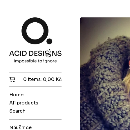
0 items:
0,00
Kč
Home
All products
Search
Náušnice