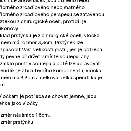
ušnice Snowflakes jsou z bílého nebo
říbrného zrcadlového nebo matného
říbrného zrcadlového perspexu se zatavenou
ztekou z chirurgické oceli, protidíl je
likonový.
klad prstýnku je z chirurgické oceli, vlocka
 nem má rozměr 3,3cm. Prstýnek lze
izpusobit Vasi velikosti prstu, jen je potřeba
dy pevne přidržet v míste soulepu, aby
zniklo pnutí v soulepu a poté lze upravovat.
endlík je z bizuterního komponentu, vlocka
 nem ma 3,3cm a celkova delka spendliku je
m.
vločkám je potřeba se chovat jemně, jsou
ehké jako vločky.
změr náušnice 1,6cm.
změr prstýnku