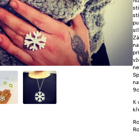
Ná
st
st
pu
si
Zá
na
pr
vž
ne
Sp
na
9c
K 
kř
Ro
Ro