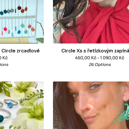
 Circle zrcadlové
Circle Xs s řetízkovým zapín
0
Kč
450,00
Kč
- 1 090,00
Kč
ions
26 Options