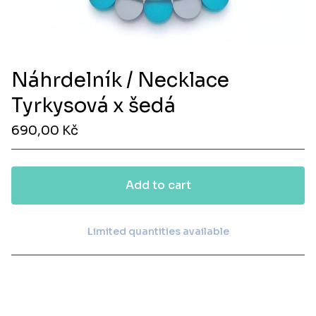
Náhrdelník / Necklace
Tyrkysová x šedá
690,00
Kč
Add to cart
Limited quantities available
View cart