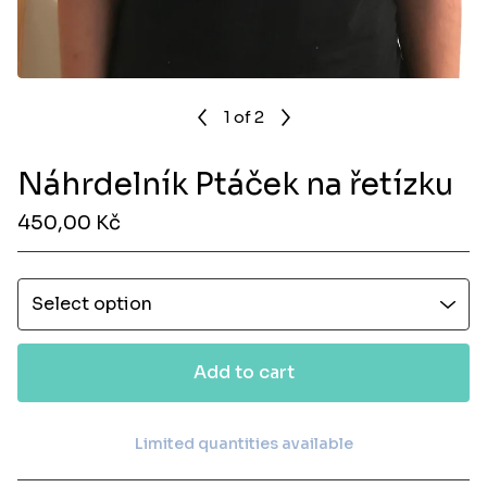
1
of 2
Náhrdelník Ptáček na řetízku
450,00
Kč
Add to cart
Limited quantities available
View cart