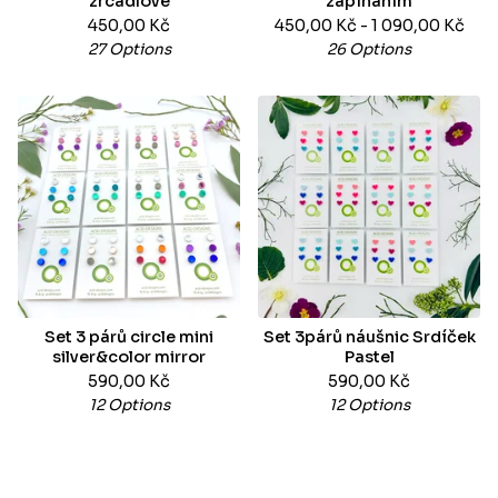
zrcadlové
zapínáním
450,00
Kč
450,00
Kč
- 1 090,00
Kč
27 Options
26 Options
Set 3 párů circle mini
Set 3párů náušnic Srdíček
silver&color mirror
Pastel
590,00
Kč
590,00
Kč
12 Options
12 Options