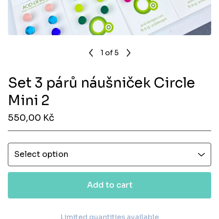
1
of 5
Set 3 párů náušniček Circle
Mini 2
550,00
Kč
Add to cart
Limited quantities available