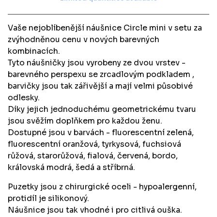
View cart
Vaše nejoblíbenější náušnice Circle mini v setu za
zvýhodněnou cenu v nových barevných
kombinacích.
Tyto náušničky jsou vyrobeny ze dvou vrstev -
barevného perspexu se zrcadlovým podkladem ,
barvičky jsou tak zářivější a mají velmi působivé
odlesky.
Díky jejich jednoduchému geometrickému tvaru
jsou svěžím doplňkem pro každou ženu.
Dostupné jsou v barvách - fluorescentní zelená,
fluorescentní oranžová, tyrkysová, fuchsiová
růžová, starorůžová, fialová, červená, bordo,
královská modrá, šedá a stříbrná.
Puzetky jsou z chirurgické oceli - hypoalergenní,
protidíl je silikonový.
Náušnice jsou tak vhodné i pro citlivá ouška.