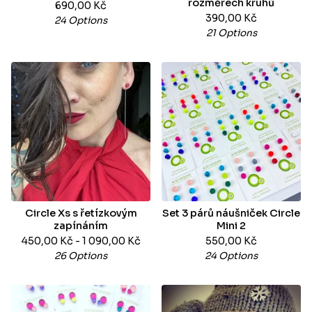
rozměrech kruhů
690,00
Kč
390,00
Kč
24 Options
21 Options
Circle Xs s řetízkovým
Set 3 párů náušniček Circle
zapínáním
Mini 2
450,00
Kč
- 1 090,00
Kč
550,00
Kč
26 Options
24 Options