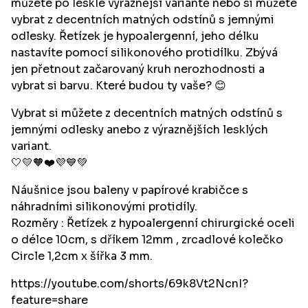
můžete po lesklé výraznější variantě nebo si můžete
vybrat z decentních matných odstínů s jemnými
odlesky. Řetízek je hypoalergenní, jeho délku
nastavíte pomocí silikonového protidílku. Zbývá
jen přetnout začarovaný kruh nerozhodnosti a
vybrat si barvu. Které budou ty vaše? 😊
Vybrat si můžete z decentních matných odstínů s
jemnými odlesky anebo z výraznějších lesklých
variant.
🤍💛🧡❤️💜💙💚
Náušnice jsou baleny v papírové krabičce s
náhradními silikonovými protidíly.
Rozměry : Řetízek z hypoalergenní chirurgické oceli
o délce 10cm, s dříkem 12mm , zrcadlové kolečko
Circle 1,2cm x šířka 3 mm.
https://youtube.com/shorts/69k8Vt2NcnI?
feature=share