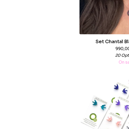
Set Chantal Bl
990,0
20 Opt
On s