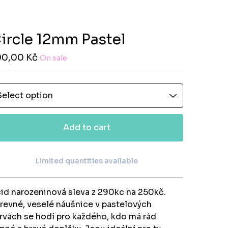
ircle 12mm Pastel
90,00
Kč
On sale
Add to cart
Limited quantities available
View cart
id narozeninová sleva z 290kc na 250kč.
revné, veselé náušnice v pastelových
rvách se hodí pro každého, kdo má rád