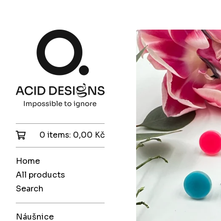
0 items:
0,00
Kč
Home
All products
Search
Náušnice