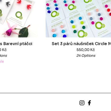
s Barevní ptáčci
Set 3 párů náušniček Circle M
0
Kč
550,00
Kč
ions
24 Options
ale