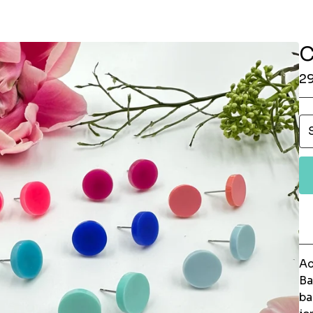
C
2
Ac
Ba
ba