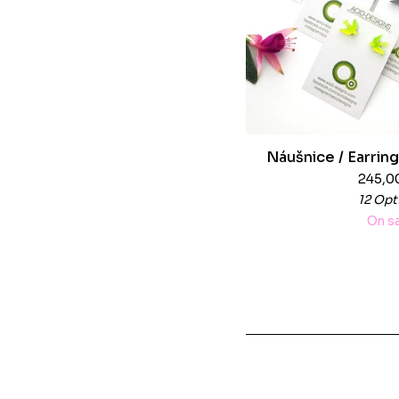
Náušnice / Earring
245,0
12 Opt
On s