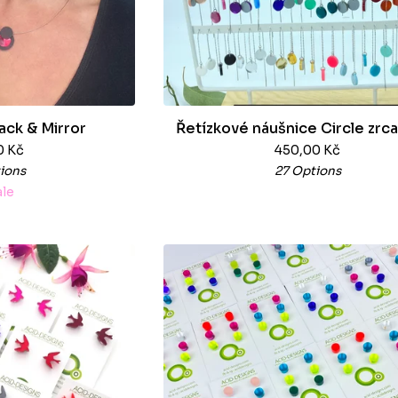
ack & Mirror
Řetízkové náušnice Circle zrc
0
Kč
450,00
Kč
ions
27 Options
ale