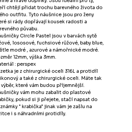
mné a hravé doplňky. Jsou ideální pro ty,
eří chtějí přidat trochu barevného života do
ého outfitu. Tyto náušnice jsou pro ženy
eré si rády dopřávají kousek radosti a
revného půvabu.
ušničky Circle Pastel jsou v barvách sytě
žové, lososové, fuchsiové růžové, baby blue,
ětle modré , azurové a námořnické modré.
změr 12mm, výška 3mm.
teriál : perspex
zetka je z chirurgické oceli 316L a protidíl
likonový a také z chirurgické oceli. Máte tak
 výběr, které vám budou příjemnější.
ušničky vám mohu zabalit do plastové
abičky, pokud si ji přejete, stačí napsat do
známky " krabička" jinak vám je zašlu na
zitce i s náhradními protidíly.