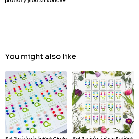
protidíly jsou silikonové.
You might also like
Set 3 párů náušniček Circle
Set 3 párů náušnic Srdíček