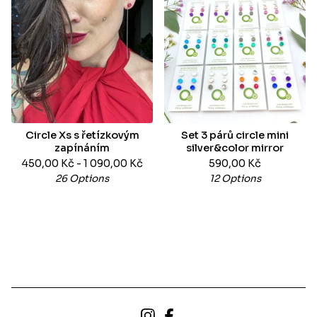
Circle Xs s řetízkovým
Set 3 párů circle mini
zapínáním
silver&color mirror
450,00
Kč
- 1 090,00
Kč
590,00
Kč
26 Options
12 Options