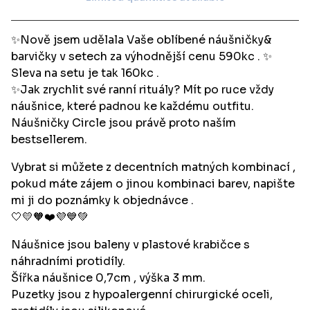
View cart
✨Nově jsem udělala Vaše oblíbené náušničky&
barvičky v setech za výhodnější cenu 590kc . ✨
Sleva na setu je tak 160kc .
✨Jak zrychlit své ranní rituály? Mít po ruce vždy
náušnice, které padnou ke každému outfitu.
Náušničky Circle jsou právě proto naším
bestsellerem.
Vybrat si můžete z decentních matných kombinací ,
pokud máte zájem o jinou kombinaci barev, napište
mi ji do poznámky k objednávce .
🤍💛🧡❤️💜💙💚
Náušnice jsou baleny v plastové krabičce s
náhradními protidíly.
Šířka náušnice 0,7cm , výška 3 mm.
Puzetky jsou z hypoalergenní chirurgické oceli,