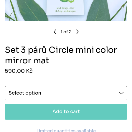
1
of 2
Set 3 párů Circle mini color
mirror mat
590,00
Kč
Add to cart
Limited quantities available