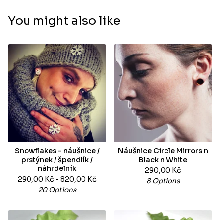
You might also like
Snowflakes - náušnice /
Náušnice Circle Mirrors n
prstýnek / špendlík /
Black n White
náhrdelník
290,00
Kč
290,00
Kč
- 820,00
Kč
8 Options
20 Options