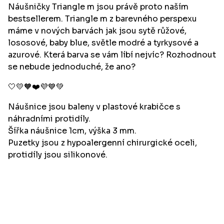
Náušničky Triangle m jsou právě proto naším
bestsellerem. Triangle m z barevného perspexu
máme v nových barvách jak jsou sytě růžové,
lososové, baby blue, světle modré a tyrkysové a
azurové. Která barva se vám líbí nejvíc? Rozhodnout
se nebude jednoduché, že ano?
🤍💛🧡❤️💜💙💚
Náušnice jsou baleny v plastové krabičce s
náhradními protidíly.
Šířka náušnice 1cm, výška 3 mm.
Puzetky jsou z hypoalergenní chirurgické oceli,
protidíly jsou silikonové.