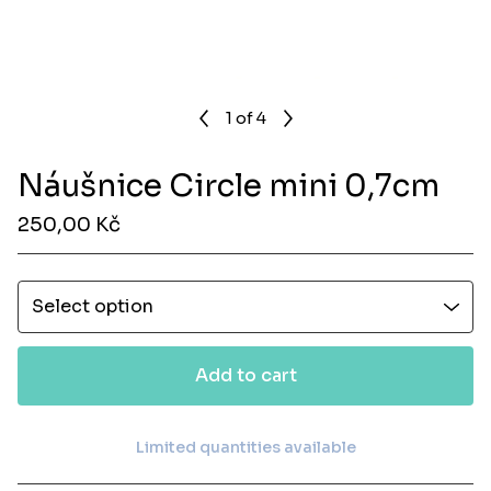
1
of 4
Náušnice Circle mini 0,7cm
250,00
Kč
Add to cart
Limited quantities available
View cart