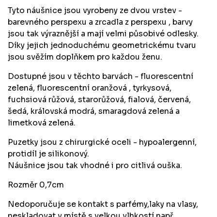
Tyto náušnice jsou vyrobeny ze dvou vrstev -
barevného perspexu a zrcadla z perspexu , barvy
jsou tak výraznější a mají velmi působivé odlesky.
Díky jejich jednoduchému geometrickému tvaru
jsou svěžím doplňkem pro každou ženu.
Dostupné jsou v těchto barvách - fluorescentní
zelená, fluorescentní oranžová , tyrkysová,
fuchsiová růžová, starorůžová, fialová, červená,
šedá, královská modrá, smaragdová zelená a
limetková zelená.
Puzetky jsou z chirurgické oceli - hypoalergenní,
protidíl je silikonový.
Náušnice jsou tak vhodné i pro citlivá ouška.
Rozměr 0,7cm
Nedoporučuje se kontakt s parfémy,laky na vlasy,
neskladovat v místě s velkou vlhkostí např.