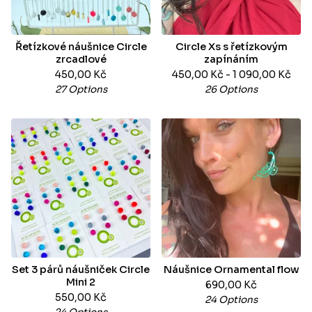
Řetízkové náušnice Circle
Circle Xs s řetízkovým
zrcadlové
zapínáním
450,00
Kč
450,00
Kč
- 1 090,00
Kč
27 Options
26 Options
Set 3 párů náušniček Circle
Náušnice Ornamental flow
Mini 2
690,00
Kč
550,00
Kč
24 Options