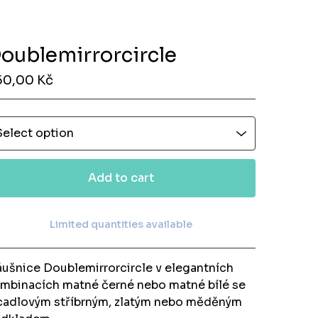
oublemirrorcircle
50,00
Kč
Add to cart
Limited quantities available
View cart
ušnice Doublemirrorcircle v elegantních
mbinacích matné černé nebo matné bílé se
cadlovým stříbrným, zlatým nebo měděným