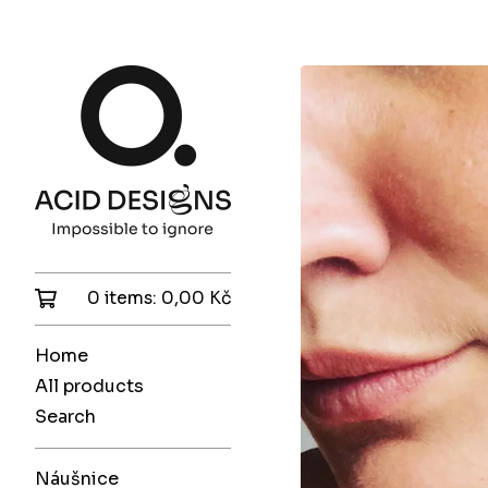
0 items:
0,00
Kč
Home
All products
Search
Náušnice