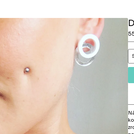
D
5
Ná
ko
zr