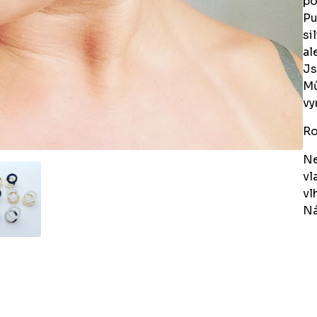
po
Pu
si
al
Js
Mů
vy
Ro
Ne
vl
vl
Ná