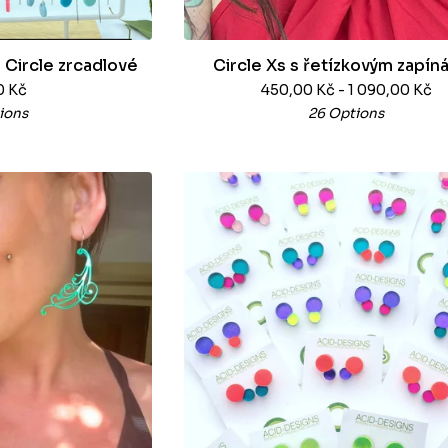
 Circle zrcadlové
Circle Xs s řetízkovým zapín
0
Kč
450,00
Kč
- 1 090,00
Kč
ions
26 Options