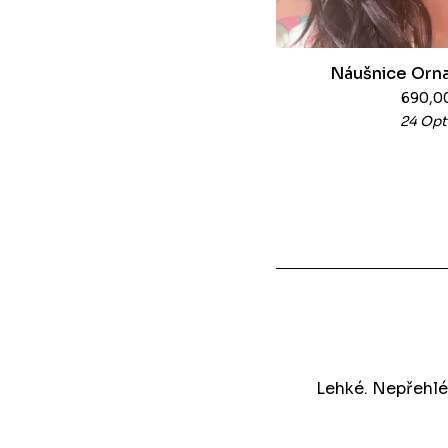
Náušnice Orna
690,0
24 Opt
Lehké. Nepřehlé