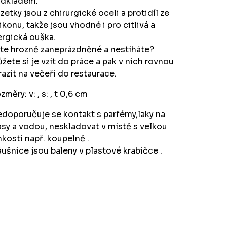
dkladem.
zetky jsou z chirurgické oceli a protidíl ze
likonu, takže jsou vhodné i pro citlivá a
ergická ouška.
te hrozně zaneprázdněné a nestíháte?
žete si je vzít do práce a pak v nich rovnou
razit na večeři do restaurace.
změry: v: , s: , t 0,6 cm
doporučuje se kontakt s parfémy,laky na
asy a vodou, neskladovat v místě s velkou
hkostí např. koupelně .
ušnice jsou baleny v plastové krabičce .