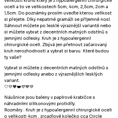
velikosti kruhu který je z hypoalergenní chirurgické
oceli a to ve velikostech 5cm, 4cm, 2,5cm, 2cm a
1,5cm. Do poznámky prosím uveďte kterou velikost
si přejete. Díky nepatrné gramáži se příjemně nosí.
Sáhnout můžete po lesklé výraznější variantě nebo
si můžete vybrat z decentních matných odstínů s
jemnými odlesky. Kruh je z hypoalergenní
chirurgické oceli. Zbývá jen přetnout začarovaný
kruh nerozhodnosti a vybrat si barvu. Které budou
ty vaše?
Vybrat si můžete z decentních matných odstínů s
jemnými odlesky anebo z výraznějších lesklých
variant.
🤍💛🧡❤️💜💙💚
Náušnice jsou baleny v papírové krabičce s
náhradními silikonovými protidíly.
Rozměry : Kruh je z hypoalergenní chirurgické oceli
o velikosti 4cm , zrcadlové kolečko cca Circle