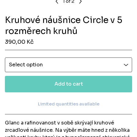
1
of 2
Kruhové náušnice Circle v 5
rozměrech kruhů
390,00
Kč
Add to cart
Limited quantities available
View cart
Glanc a rafinovanost v sobě skrývají kruhové
zrcadlové náušnice. Na výběr máte hned z několika