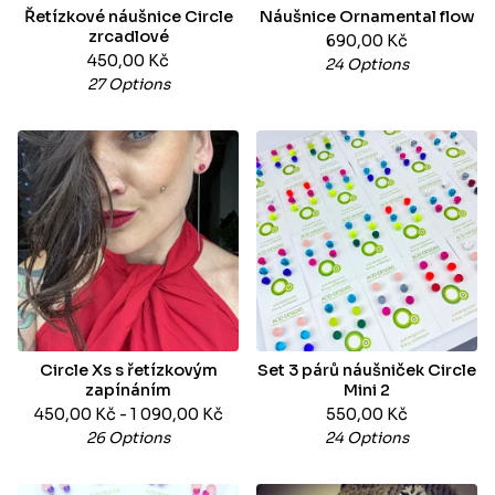
Řetízkové náušnice Circle
Náušnice Ornamental flow
zrcadlové
690,00
Kč
450,00
Kč
24 Options
27 Options
Circle Xs s řetízkovým
Set 3 párů náušniček Circle
zapínáním
Mini 2
450,00
Kč
- 1 090,00
Kč
550,00
Kč
26 Options
24 Options