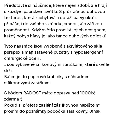
Představte si náušnice, které nejen zdobí, ale hrají
s každým paprskem světla. S průzračnou duhovou
texturou, která zachytává a odráží barvy okolí,
přinášejí do vašeho vzhledu jemnou, ale zářivou
proměnnost. Když světlo proniká jejich designem,
každý pohyb hlavy je jako tanec duhových odlesků.
Tyto náušnice jsou vyrobené z akrylátového skla
perspex a mají zatavené puzetky z hypoalergenní
chirurgické oceli .
Jsou vybavené silikonovými zarážkami, které skvěle
drží.
Balím je do papírové krabičky s náhradními
silikonovými zarážkami.
S kódem RADOST máte dopravu nad 1000kč
zdarma ;)
Pokud si přejete zaslání zásilkovnou napište mi
prosím do poznámky pobočku zásilkovny. Jinak