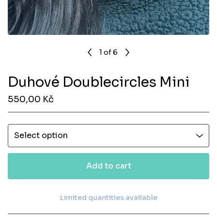
1
of 6
Duhové Doublecircles Mini
550,00
Kč
Add to cart
Limited quantities available
View cart