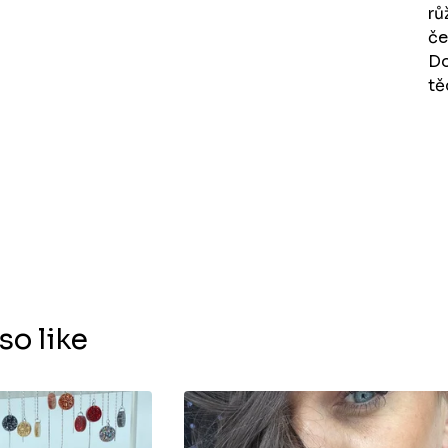
rů
če
Do
tě
so like