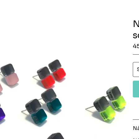
N
s
4
Ná