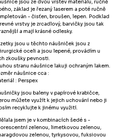
ušnice jsou ze dvou vrstev materiálu, ručně
pého, základ je řezaný laserem a poté ručně
mpletován - čisťen, broušen, lepen. Podklad
revné vrstvy je zrcadlový, barvičky jsou tak
raznější a mají krásné odlesky.
zetky jsou u těchto náušniček jsou z
irurgické oceli a jsou lepené, provádím u
ch zkoušky pevnosti.
uhou stranu náušnice lakuji ochraným lakem.
změr náušnice cca :
teriál : Perspex
ušničky jsou baleny v papírové krabičce,
erou můžete využít k jejich uchování nebo ji
osím recyklujte k jinému využití.
ělala jsem je v kombinacích šedé s -
uorescentní zelenou, limetkovou zelenou,
aragdovou zelenou, tyrkysovou, fuksiovou