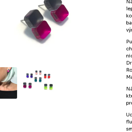
Ná
le
ko
ba
vý
Pu
ch
ni
Dr
Ro
Ma
Ná
kt
pr
Ud
fl
sm