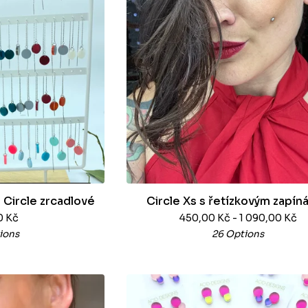
 Circle zrcadlové
Circle Xs s řetízkovým zapín
0
Kč
450,00
Kč
- 1 090,00
Kč
ions
26 Options