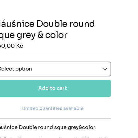
áušnice Double round
que grey & color
50,00
Kč
Add to cart
Limited quantities available
View cart
ušnice Double round sque grey&color.