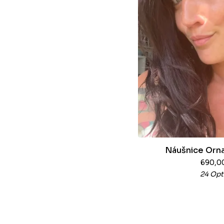
Náušnice Orna
690,0
24 Opt