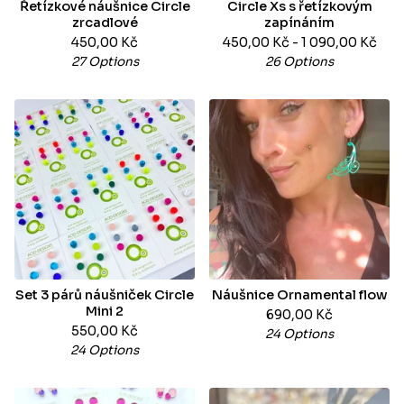
Řetízkové náušnice Circle
Circle Xs s řetízkovým
zrcadlové
zapínáním
450,00
Kč
450,00
Kč
- 1 090,00
Kč
27 Options
26 Options
Set 3 párů náušniček Circle
Náušnice Ornamental flow
Mini 2
690,00
Kč
550,00
Kč
24 Options
24 Options