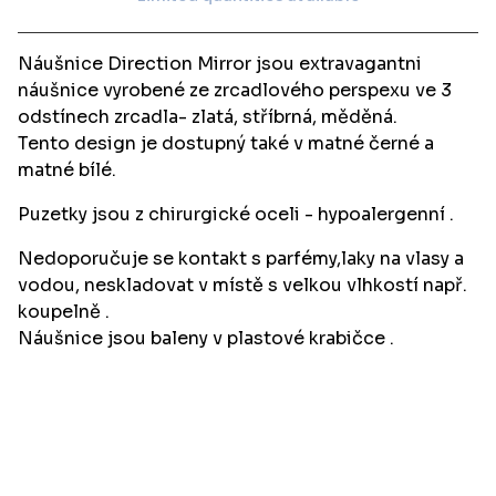
View cart
Náušnice Direction Mirror jsou extravagantni
náušnice vyrobené ze zrcadlového perspexu ve 3
odstínech zrcadla- zlatá, stříbrná, měděná.
Tento design je dostupný také v matné černé a
matné bílé.
Puzetky jsou z chirurgické oceli - hypoalergenní .
Nedoporučuje se kontakt s parfémy,laky na vlasy a
vodou, neskladovat v místě s velkou vlhkostí např.
koupelně .
Náušnice jsou baleny v plastové krabičce .