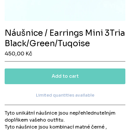
Náušnice / Earrings Mini 3Tria
Black/Green/Tuqoise
450,00
Kč
Add to cart
Limited quantities available
View cart
Tyto unikátní náušnice jsou nepřehlednutelným
doplňkem vašeho outfitu.
Tyto náušnice jsou kombinací matné černé ,