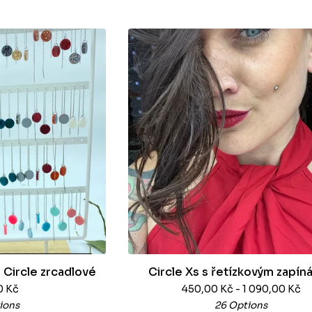
 Circle zrcadlové
Circle Xs s řetízkovým zapín
0
Kč
450,00
Kč
- 1 090,00
Kč
ions
26 Options