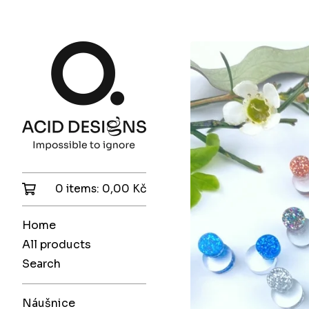
0 items:
0,00
Kč
Home
All products
Search
Náušnice