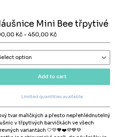
áušnice Mini Bee třpytivé
90,00
Kč
- 450,00
Kč
Add to cart
Limited quantities available
View cart
vý tvar maličkých a přesto nepřehlédnutelný
ušnic v třpytivých barvičkách ve všech
revných variantách 🤍💛🧡❤️💜💙💚