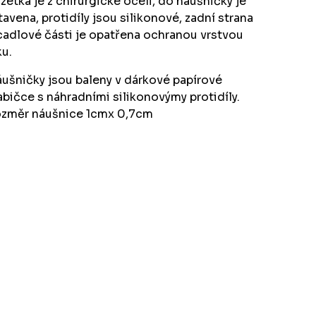
zetka je z chirurgické oceli, do náušničky je
tavena, protidíly jsou silikonové, zadní strana
cadlové části je opatřena ochranou vrstvou
ku.
ušničky jsou baleny v dárkové papírové
abičce s náhradními silikonovýmy protidíly.
změr náušnice 1cmx 0,7cm