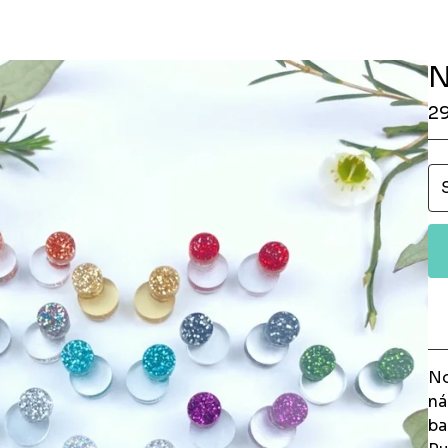
N
2
No
ná
ba