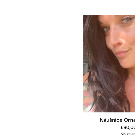
Náušnice Orna
690,0
24 Opt