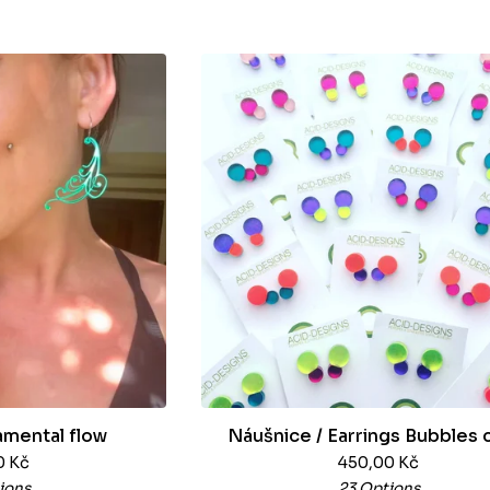
mental flow
Náušnice / Earrings Bubbles 
0
Kč
450,00
Kč
ions
23 Options