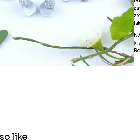
Pu
za
zr
la
Ná
kr
Ro
so like