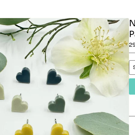
N
P
2