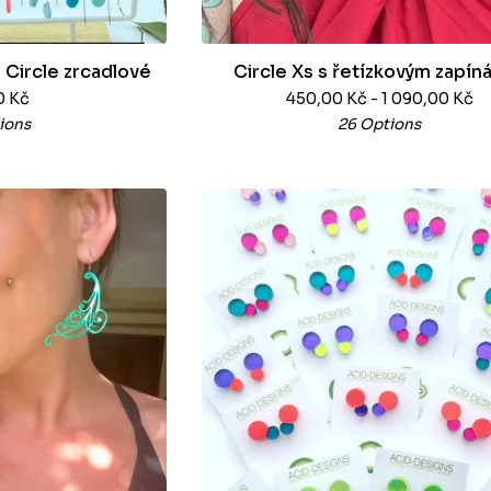
 Circle zrcadlové
Circle Xs s řetízkovým zapín
0
Kč
450,00
Kč
- 1 090,00
Kč
ions
26 Options