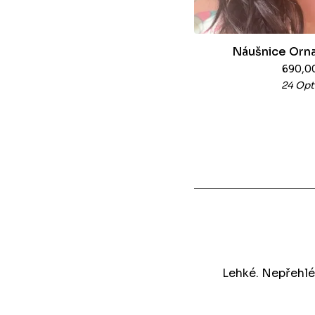
Náušnice Orna
690,0
24 Opt
Lehké. Nepřehlé