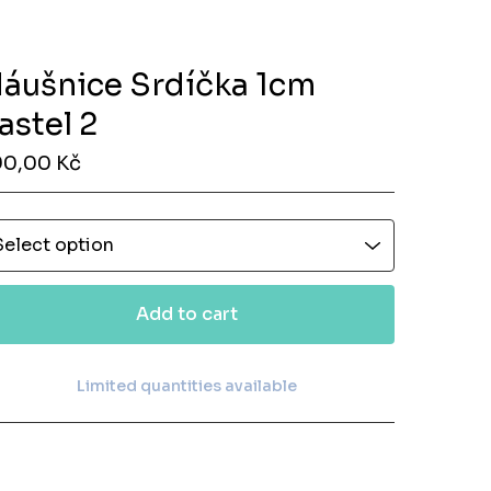
áušnice Srdíčka 1cm
astel 2
90,00
Kč
Add to cart
Limited quantities available
View cart