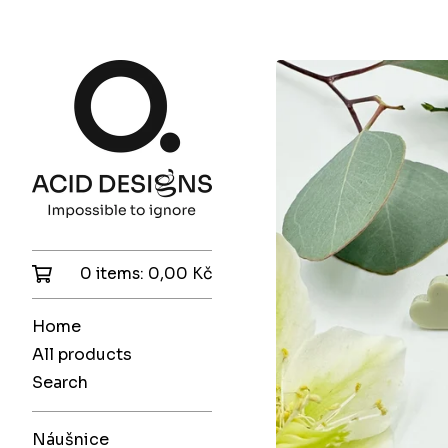
0 items:
0,00
Kč
Home
All products
Search
Náušnice