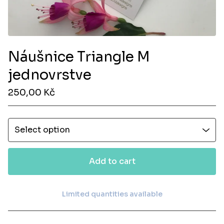
Náušnice Triangle M
jednovrstve
250,00
Kč
Add to cart
Limited quantities available
View cart