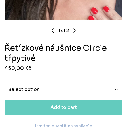
1
of 2
Řetízkové náušnice Circle
třpytivé
450,00
Kč
Add to cart
Limited quantities available