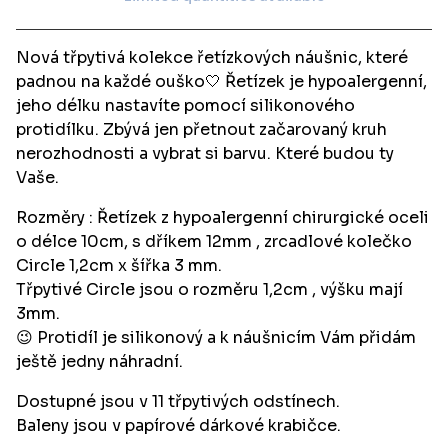
View cart
Nová třpytivá kolekce řetízkových náušnic, které
padnou na každé ouško🤍 Řetízek je hypoalergenní,
jeho délku nastavíte pomocí silikonového
protidílku. Zbývá jen přetnout začarovaný kruh
nerozhodnosti a vybrat si barvu. Které budou ty
Vaše.
Rozměry : Řetízek z hypoalergenní chirurgické oceli
o délce 10cm, s dříkem 12mm , zrcadlové kolečko
Circle 1,2cm x šířka 3 mm.
Třpytivé Circle jsou o rozměru 1,2cm , výšku mají
3mm.
😉 Protidíl je silikonový a k náušnicím Vám přidám
ještě jedny náhradní.
Dostupné jsou v 11 třpytivých odstínech.
Baleny jsou v papírové dárkové krabičce.