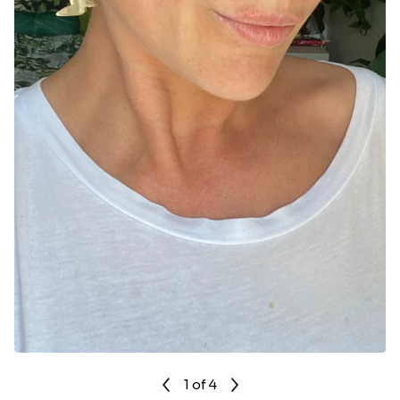
1
of 4