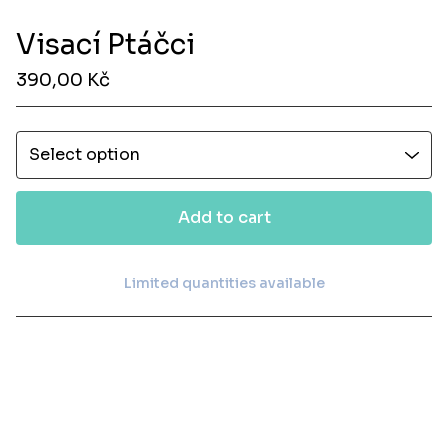
Visací Ptáčci
390,00
Kč
Add to cart
Limited quantities available
View cart